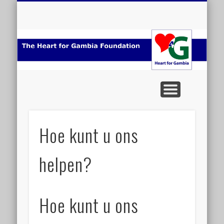
#24 (NO TITLE)
ORGANISATIE
PROJECTEN
HELP ONS
GAMBIA
NIEUWS
FOTO
HOME
H
Ga
Hoe kunt u ons
helpen?
Hoe kunt u ons