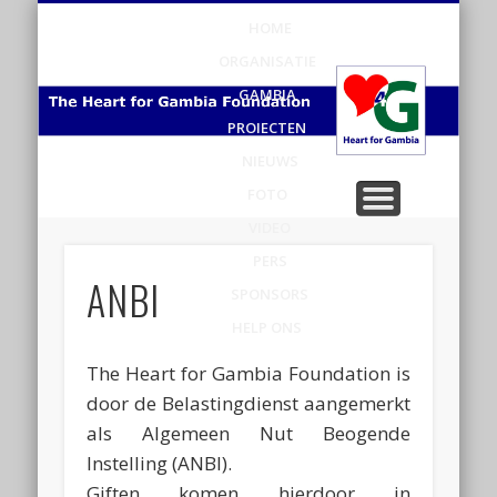
HOME
H
ORGANISATIE
v
GAMBIA
PROJECTEN
Ga
NIEUWS
FOTO
VIDEO
PERS
ANBI
SPONSORS
HELP ONS
The Heart for Gambia Foundation is
door de Belastingdienst aangemerkt
als Algemeen Nut Beogende
Instelling (ANBI).
Giften komen hierdoor in