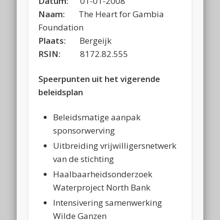
Datum:
01-01-2008
Naam:
The Heart for Gambia
Foundation
Plaats:
Bergeijk
RSIN:
8172.82.555
Speerpunten uit het vigerende
beleidsplan
Beleidsmatige aanpak
sponsorwerving
Uitbreiding vrijwilligersnetwerk
van de stichting
Haalbaarheidsonderzoek
Waterproject North Bank
Intensivering samenwerking
Wilde Ganzen