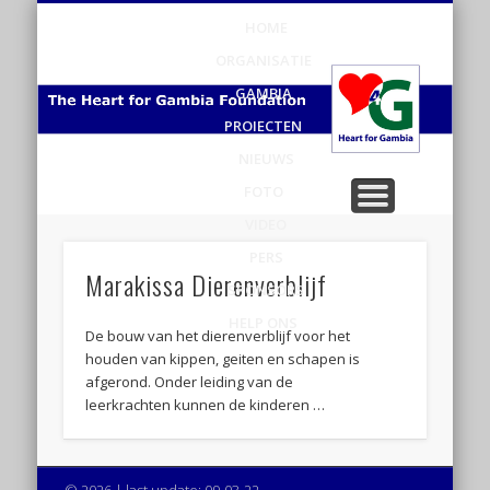
HOME
H
ORGANISATIE
v
GAMBIA
PROJECTEN
Ga
NIEUWS
FOTO
VIDEO
PERS
Marakissa Dierenverblijf
SPONSORS
HELP ONS
De bouw van het dierenverblijf voor het
houden van kippen, geiten en schapen is
afgerond. Onder leiding van de
leerkrachten kunnen de kinderen …
© 2026 | last update: 09-03-22