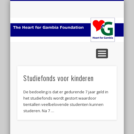
ORGANISATIE
PROJECTEN
SPONSORS
HELP ONS
GAMBIA
NIEUWS
FOTO
HOME
VIDEO
PERS
H
v
Ga
Studiefonds voor kinderen
De bedoeling is dat er gedurende 7 jaar geld in
het studiefonds wordt gestort waardoor
tientallen veelbelovende studenten kunnen
studeren. Na 7 …