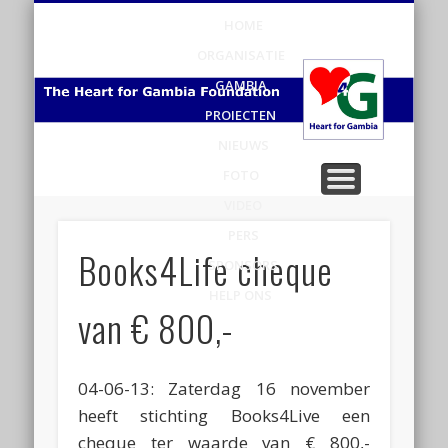
HOME
H
ORGANISATIE
v
GAMBIA
PROJECTEN
Ga
NIEUWS
FOTO
VIDEO
PERS
Books4Life cheque
SPONSORS
HELP ONS
van € 800,-
04-06-13: Zaterdag 16 november
heeft stichting Books4Live een
cheque ter waarde van € 800,-