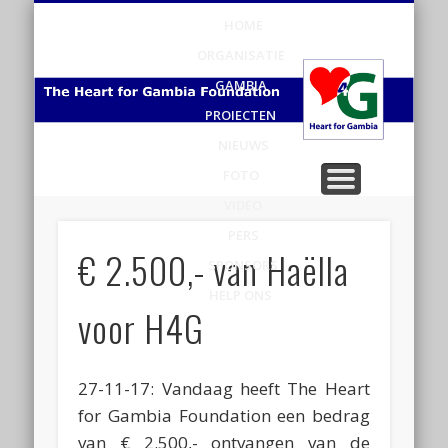
HOME
H
ORGANISATIE
v
GAMBIA
PROJECTEN
Ga
NIEUWS
FOTO
VIDEO
PERS
€ 2.500,- van Haëlla
SPONSORS
HELP ONS
voor H4G
27-11-17: Vandaag heeft The Heart
for Gambia Foundation een bedrag
van € 2.500,- ontvangen van de