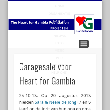
HOME
H
ORGANISATIE
v
GAMBIA
PROJECTEN
Ga
NIEUWS
FOTO
VIDEO
PERS
Garagesale voor
SPONSORS
HELP ONS
Heart for Gambia
25-10-18: Op 20 augustus 2018
hielden
Sara & Neele de Jong
(7 en 8
jaar) op de inrit van hun opa en oma