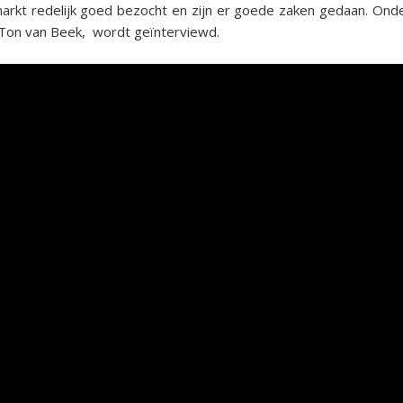
kt redelijk goed bezocht en zijn er goede zaken gedaan. On
, Ton van Beek, wordt geïnterviewd.